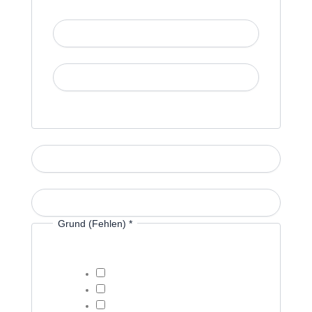
Vorname
Nachname
E-Mail-Adresse
*
Telefonnummer
*
Grund (Fehlen)
*
Kind krank
Besuch beim Kinderarzt
anderer Grund (Begründung