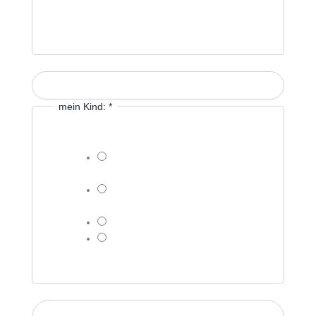
angeben)
anderer Grund (Fehlen)
mein Kind:
*
kommt heute (später) in die
Schule
kommt voraussichtlich morgen
(nächster Schultag) wieder
fehlt voraussichtlich 2-3 Schultage
fehlt voraussichtlich eine Woche
Nachricht