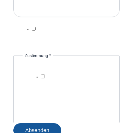
DSGVO-Einverständnis
*
Ich willige ein, dass diese Website meine
übermittelten Informationen speichert, sodass
meine Anfrage beantwortet werden kann.
Zustimmung
*
Uns ist bewusst, dass der
versäumte Lernstoff zum Beispiel bei
der Klassenleitung erfragt werden
kann und entsprechend
nachgearbeitet werden soll.
Absenden